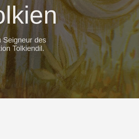
lkien
u Seigneur des
on Tolkiendil.