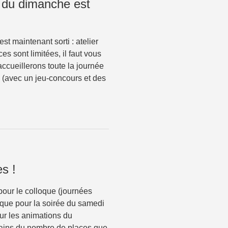
 du dimanche est
t maintenant sorti : atelier
ces sont limitées, il faut vous
 accueillerons toute la journée
il (avec un jeu-concours et des
es !
pour le colloque (journées
i que pour la soirée du samedi
pour les animations du
rtains du nombre de places que